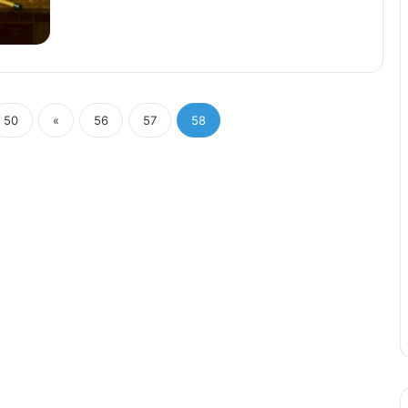
50
«
56
57
58