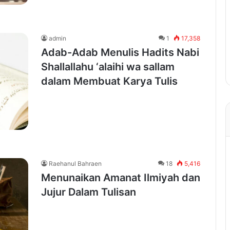
admin
1
17,358
Adab-Adab Menulis Hadits Nabi
Shallallahu ‘alaihi wa sallam
dalam Membuat Karya Tulis
Raehanul Bahraen
18
5,416
Menunaikan Amanat Ilmiyah dan
Jujur Dalam Tulisan