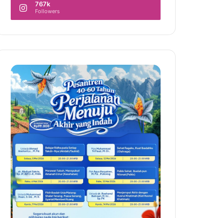
767k
Followers