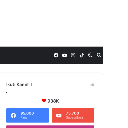
Facebook
YouTube
Instagram
TikTok
Switch
Search
skin
for
Ikuti Kami❤️‍🔥
938K
95,000
75,700
Fans
Subscribers