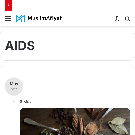
Menu
Switch
S
skin
fo
AIDS
May
- 2015 -
6 May