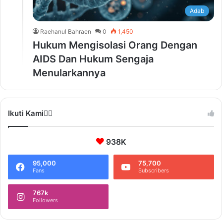
Adab
Raehanul Bahraen
0
1,450
Hukum Mengisolasi Orang Dengan
AIDS Dan Hukum Sengaja
Menularkannya
Ikuti Kami❤️‍🔥
938K
95,000
75,700
Fans
Subscribers
767k
Followers