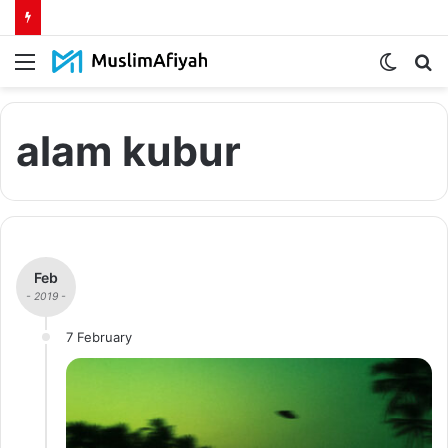
Menu
Switch
S
skin
fo
alam kubur
Feb
- 2019 -
7 February