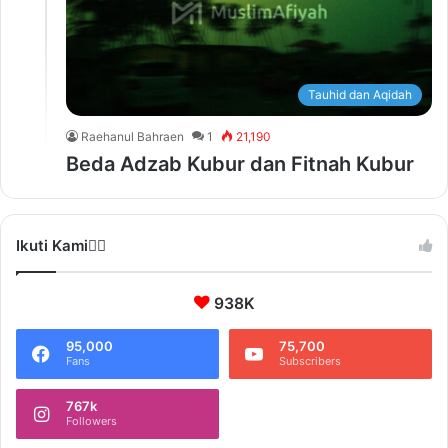
Tauhid dan Aqidah
Raehanul Bahraen
1
21,190
Beda Adzab Kubur dan Fitnah Kubur
Ikuti Kami❤️‍🔥
938K
95,000
75,700
Fans
Subscribers
767k
Followers