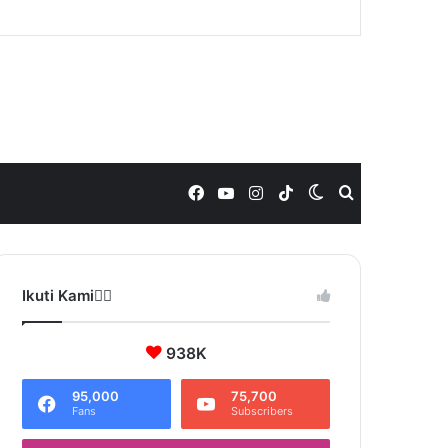
Facebook
YouTube
Instagram
TikTok
Switch
Search
skin
for
Ikuti Kami❤️‍🔥
938K
95,000
75,700
Fans
Subscribers