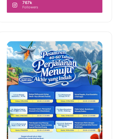
767k
Followers