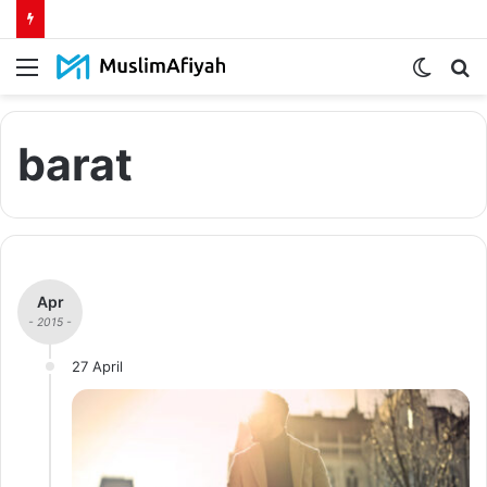
Menu
Switch
S
skin
fo
barat
Apr
- 2015 -
27 April