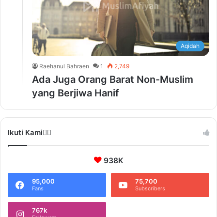
Aqidah
Raehanul Bahraen
1
2,749
Ada Juga Orang Barat Non-Muslim
yang Berjiwa Hanif
Ikuti Kami❤️‍🔥
938K
95,000
75,700
Fans
Subscribers
767k