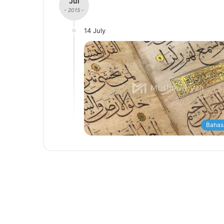
Jul
- 2015 -
14 July
Bahas