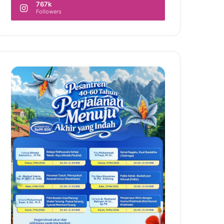
767k
Followers