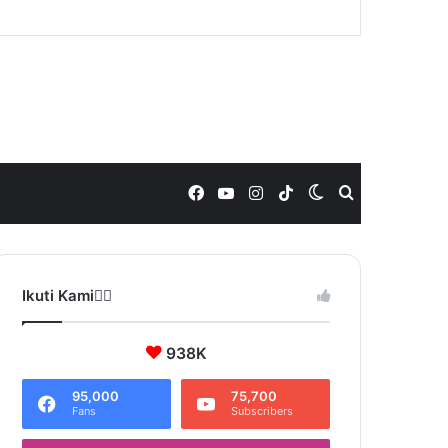
Facebook
YouTube
Instagram
TikTok
Switch
Search
skin
for
Ikuti Kami❤️‍🔥
938K
95,000
75,700
Fans
Subscribers