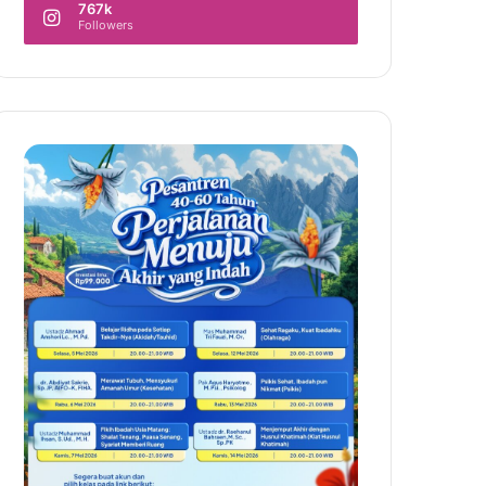
767k
Followers