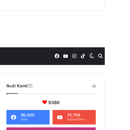
Facebook
YouTube
Instagram
TikTok
Switch
Search
skin
for
Ikuti Kami❤️‍🔥
938K
95,000
75,700
Fans
Subscribers