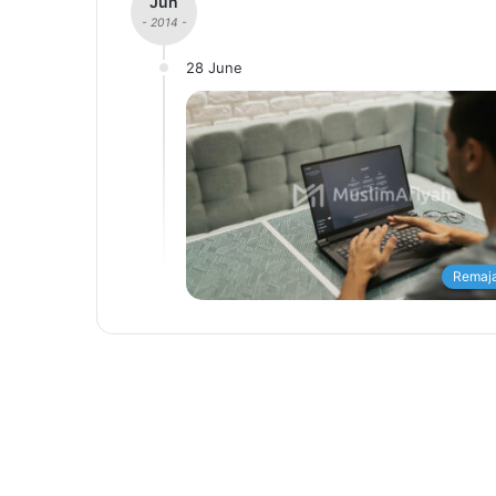
Jun
- 2014 -
28 June
Remaja