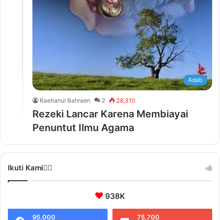
Adab
Raehanul Bahraen
2
28,310
Rezeki Lancar Karena Membiayai
Penuntut Ilmu Agama
Ikuti Kami❤️‍🔥
938K
95,000
75,700