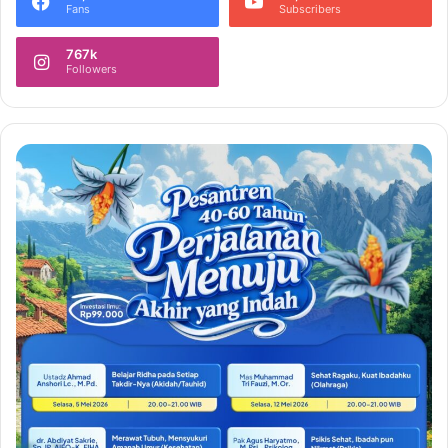
Fans
Subscribers
767k
Followers