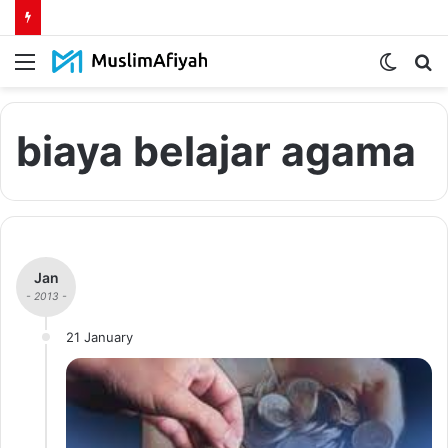
Menu
Switch
S
skin
fo
biaya belajar agama
Jan
- 2013 -
21 January