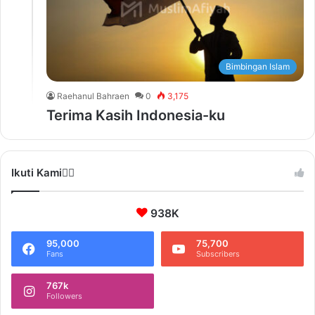
Bimbingan Islam
Raehanul Bahraen
0
3,175
Terima Kasih Indonesia-ku
Ikuti Kami❤️‍🔥
938K
95,000
75,700
Fans
Subscribers
767k
Followers