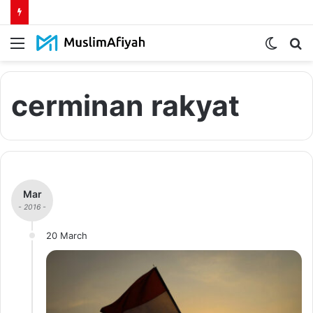
Menu
Switch
S
skin
fo
cerminan rakyat
Mar
- 2016 -
20 March