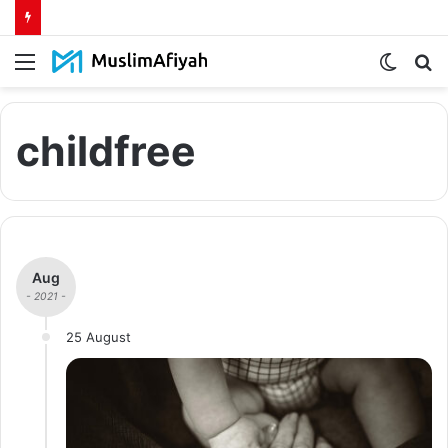
Menu
Switch
S
skin
fo
childfree
Aug
- 2021 -
25 August