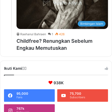
Bimbingan Islam
Raehanul Bahraen
1
426
Childfree? Renungkan Sebelum
Engkau Memutuskan
Ikuti Kami❤️‍🔥
938K
95,000
75,700
Fans
Subscribers
767k