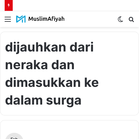
Menu
Switch
S
skin
fo
dijauhkan dari
neraka dan
dimasukkan ke
dalam surga