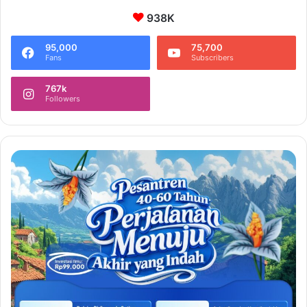
938K
95,000
75,700
Fans
Subscribers
767k
Followers