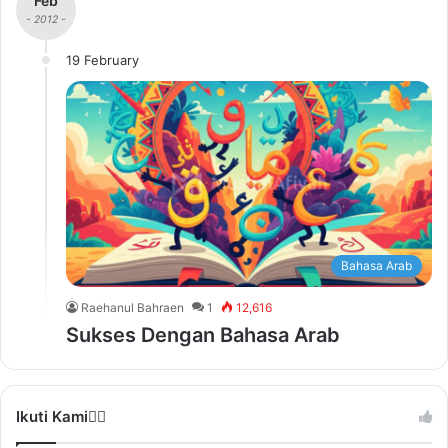
Feb
- 2012 -
19 February
Bahasa Arab
Raehanul Bahraen
1
12,616
Sukses Dengan Bahasa Arab
Ikuti Kami❤️‍🔥