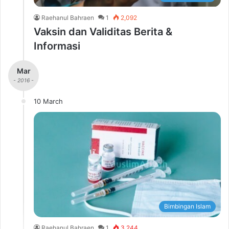
Raehanul Bahraen
1
2,092
Vaksin dan Validitas Berita &
Informasi
Mar
- 2016 -
10 March
Bimbingan Islam
Raehanul Bahraen
1
3,244