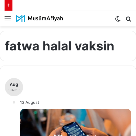
Menu
Switch
S
skin
fo
fatwa halal vaksin
Aug
- 2021 -
13 August