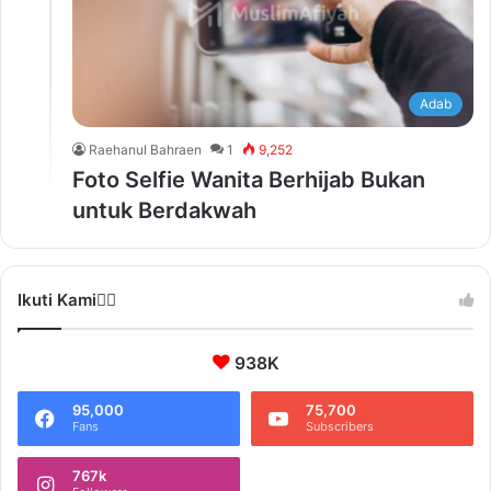
Adab
Raehanul Bahraen
1
9,252
Foto Selfie Wanita Berhijab Bukan
untuk Berdakwah
Ikuti Kami❤️‍🔥
938K
95,000
75,700
Fans
Subscribers
767k