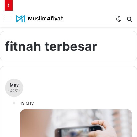
Menu
Switch
S
skin
fo
fitnah terbesar
May
- 2017 -
19 May