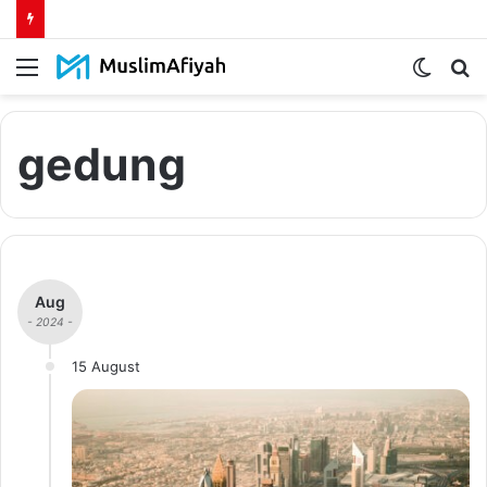
Menu
Switch
S
skin
fo
gedung
Aug
- 2024 -
15 August