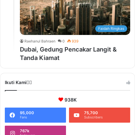
Faidah Ringkas
Raehanul Bahraen
0
939
Dubai, Gedung Pencakar Langit &
Tanda Kiamat
Ikuti Kami❤️‍🔥
938K
95,000
75,700
Fans
Subscribers
767k