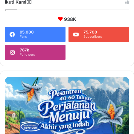
Ikuti Kami❤️‍🔥
938K
95,000
75,700
Fans
Subscribers
767k
Followers