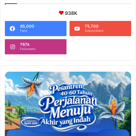
938K
95,000
75,700
Fans
Subscribers
767k
Followers