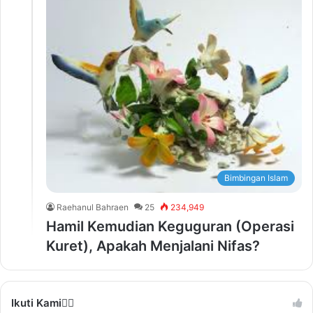
Bimbingan Islam
Raehanul Bahraen
25
234,949
Hamil Kemudian Keguguran (Operasi
Kuret), Apakah Menjalani Nifas?
Ikuti Kami❤️‍🔥