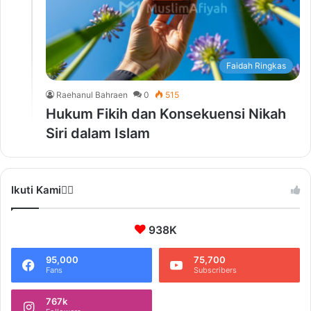
Faidah Ringkas
Raehanul Bahraen
0
515
Hukum Fikih dan Konsekuensi Nikah
Siri dalam Islam
Ikuti Kami❤️‍🔥
938K
95,000
75,700
Fans
Subscribers
767k