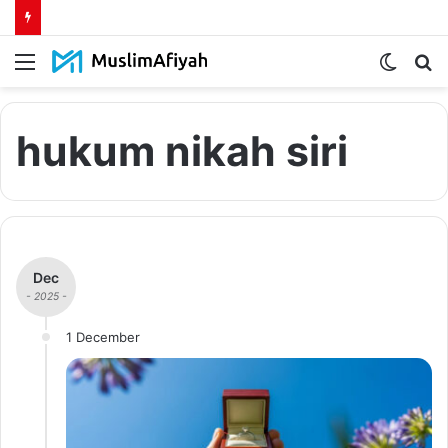
Menu
Switch
S
skin
fo
hukum nikah siri
Dec
- 2025 -
1 December