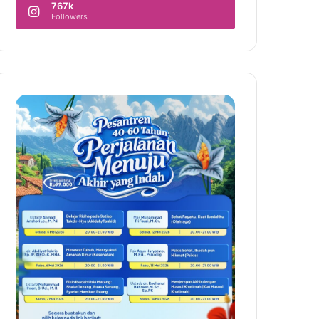
767k
Followers