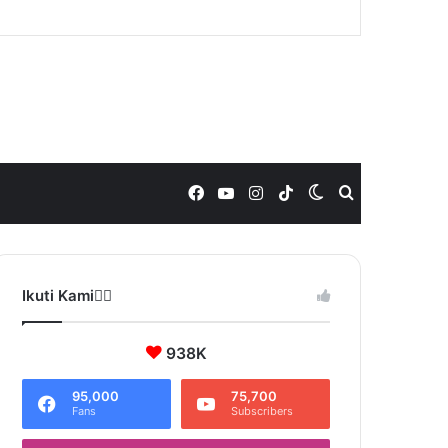
Facebook
YouTube
Instagram
TikTok
Switch
Search
skin
for
Ikuti Kami❤️‍🔥
938K
95,000
75,700
Fans
Subscribers