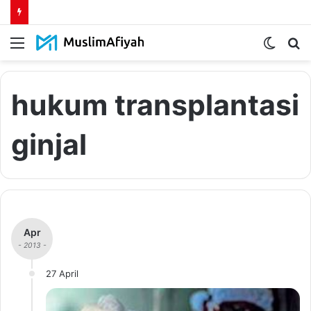
Menu
Switch
S
skin
fo
hukum transplantasi
ginjal
Apr
- 2013 -
27 April