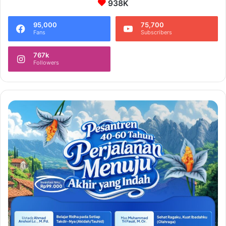
938K
95,000
75,700
Fans
Subscribers
767k
Followers