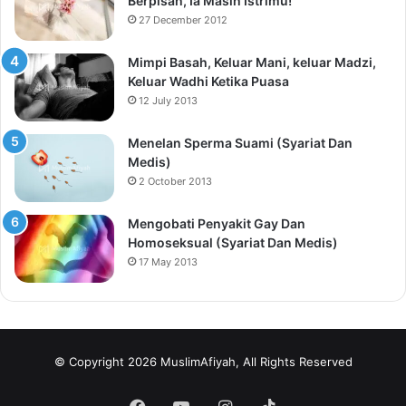
Berpisah, Ia Masih Istrimu!
27 December 2012
Mimpi Basah, Keluar Mani, keluar Madzi,
Keluar Wadhi Ketika Puasa
12 July 2013
Menelan Sperma Suami (Syariat Dan
Medis)
2 October 2013
Mengobati Penyakit Gay Dan
Homoseksual (Syariat Dan Medis)
17 May 2013
© Copyright 2026 MuslimAfiyah, All Rights Reserved
Facebook
YouTube
Instagram
TikTok