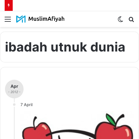
Menu
Switch
S
skin
fo
ibadah utnuk dunia
Apr
- 2012 -
7 April