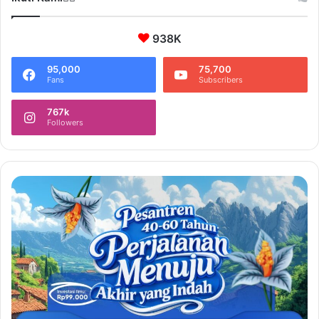
938K
95,000
75,700
Fans
Subscribers
767k
Followers