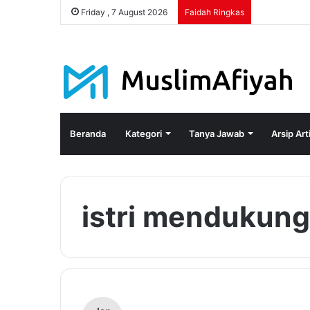
Friday , 7 August 2026
Faidah Ringkas
Beranda
Kategori
Tanya Jawab
Arsip Art
istri mendukung