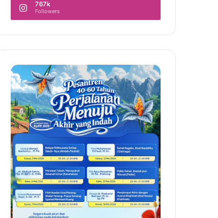
767k
Followers