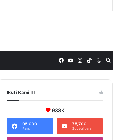
Facebook
YouTube
Instagram
TikTok
Switch
Search
skin
for
Ikuti Kami❤️‍🔥
938K
95,000
75,700
Fans
Subscribers