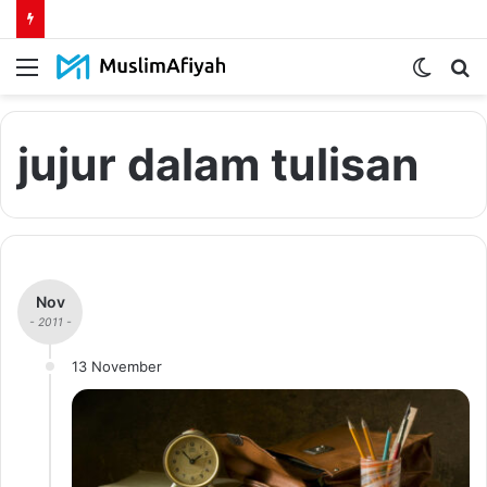
Menu
Switch
S
skin
fo
jujur dalam tulisan
Nov
- 2011 -
13 November