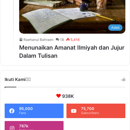
Adab
Raehanul Bahraen
18
5,416
Menunaikan Amanat Ilmiyah dan Jujur
Dalam Tulisan
Ikuti Kami❤️‍🔥
938K
95,000
75,700
Fans
Subscribers
767k