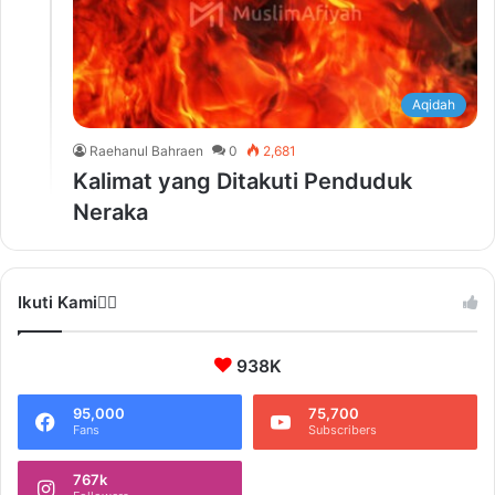
Aqidah
Raehanul Bahraen
0
2,681
Kalimat yang Ditakuti Penduduk
Neraka
Ikuti Kami❤️‍🔥
938K
95,000
75,700
Fans
Subscribers
767k