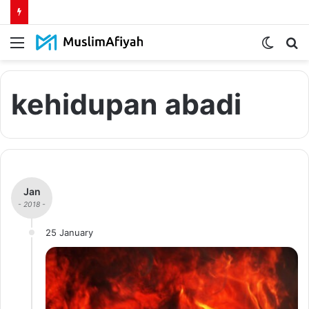
Menu
Switch
S
skin
fo
kehidupan abadi
Jan
- 2018 -
25 January