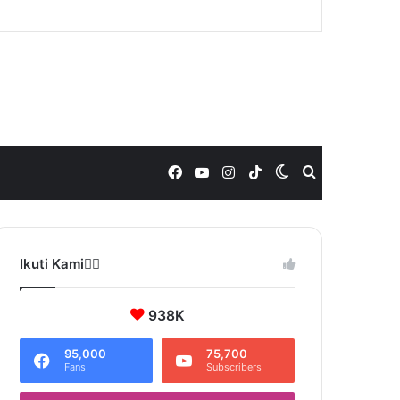
Facebook
YouTube
Instagram
TikTok
Switch
Search
skin
for
Ikuti Kami❤️‍🔥
938K
95,000
75,700
Fans
Subscribers