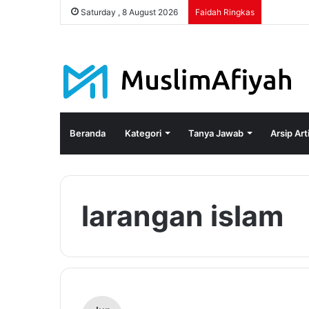
Saturday , 8 August 2026
Faidah Ringkas
Beranda
Kategori
Tanya Jawab
Arsip Art
larangan islam