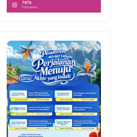
767k
Followers