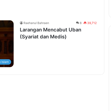
Raehanul Bahraen
8
39,712
Larangan Mencabut Uban
(Syariat dan Medis)
 Islam