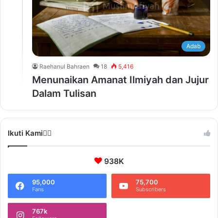
Adab
Raehanul Bahraen
18
5,416
Menunaikan Amanat Ilmiyah dan Jujur
Dalam Tulisan
Ikuti Kami❤️‍🔥
938K
95,000
75,700
Fans
Subscribers
767k