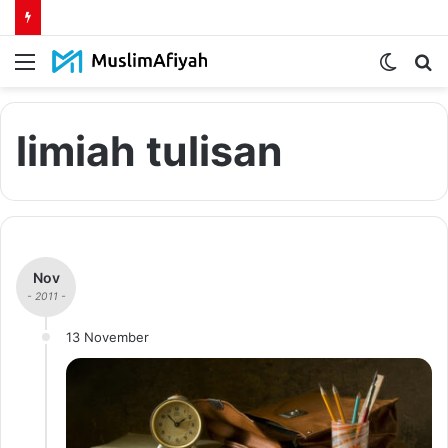
Menu
Switch
S
skin
fo
limiah tulisan
Nov
- 2011 -
13 November