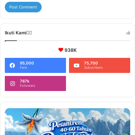
Ikuti Kami❤️‍🔥
938K
95,000
75,700
Fans
Subscribers
767k
Followers