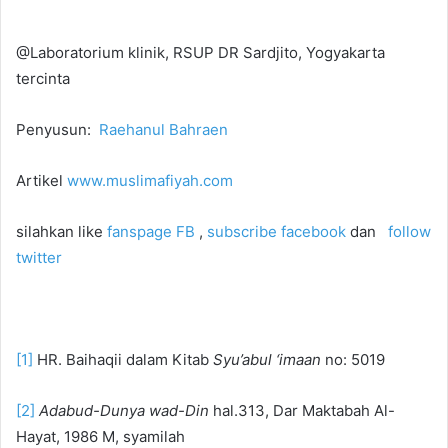
@Laboratorium klinik, RSUP DR Sardjito, Yogyakarta
tercinta
Penyusun:
Raehanul Bahraen
Artikel
www.muslimafiyah.com
silahkan like
fanspage FB
,
subscribe facebook
dan
follow
twitter
[1]
HR. Baihaqii dalam Kitab
Syu’abul ‘imaan
no: 5019
[2]
Adabud-Dunya wad-Din
hal.313, Dar Maktabah Al-
Hayat, 1986 M, syamilah