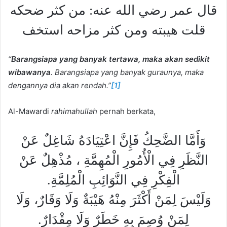
قال عمر رضي الله عنه: من كثر ضحكه
قلت هيبته ومن كثر مزاحه استخف
“
Barangsiapa yang banyak tertawa, maka akan sedikit
wibawanya
. Barangsiapa yang banyak guraunya, maka
dengannya dia akan rendah.”
[1]
Al-Mawardi
rahimahullah
pernah berkata,
وَأَمَّا الضَّحِكُ فَإِنَّ اعْتِيَادَهُ شَاغِلٌ عَنْ
النَّظَرِ فِي الْأُمُورِ الْمُهِمَّةِ ، مُذْهِلٌ عَنْ
الْفِكْرِ فِي النَّوَائِبِ الْمُلِمَّةِ.
وَلَيْسَ لِمَنْ أَكْثَرَ مِنْهُ هَيْبَةٌ وَلَا وَقَارٌ، وَلَا
لِمَنْ وُصِمَ بِهِ خَطَرٌ وَلَا مِقْدَارٌ.