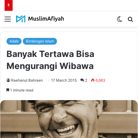
Menu
Switch
S
skin
fo
Adab
Bimbingan Islam
Banyak Tertawa Bisa
Mengurangi Wibawa
Raehanul Bahraen
17 March 2015
2
6,683
1 minute read