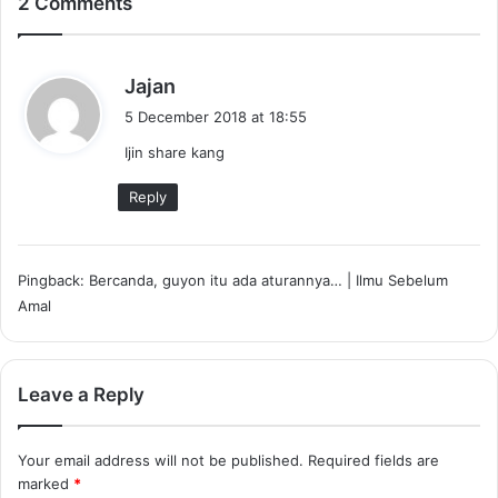
2 Comments
s
Jajan
a
5 December 2018 at 18:55
y
Ijin share kang
s
:
Reply
Pingback:
Bercanda, guyon itu ada aturannya… | Ilmu Sebelum
Amal
Leave a Reply
Your email address will not be published.
Required fields are
marked
*