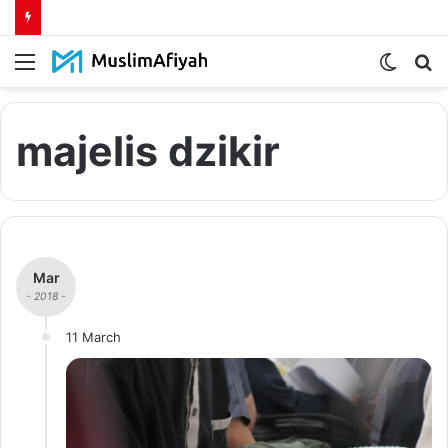
Menu
Switch
S
skin
fo
majelis dzikir
Mar
- 2018 -
11 March