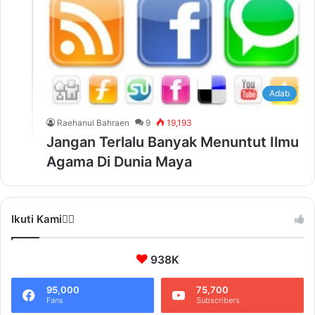
Adab
Raehanul Bahraen
9
19,193
Jangan Terlalu Banyak Menuntut Ilmu
Agama Di Dunia Maya
Ikuti Kami❤️‍🔥
938K
95,000
75,700
Fans
Subscribers