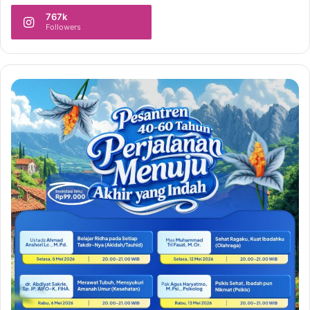
767k
Followers