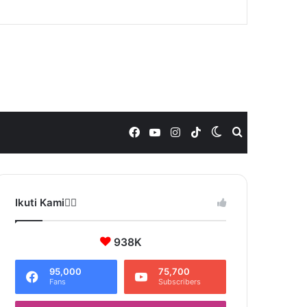
Facebook
YouTube
Instagram
TikTok
Switch
Search
skin
for
Ikuti Kami❤️‍🔥
938K
95,000
75,700
Fans
Subscribers