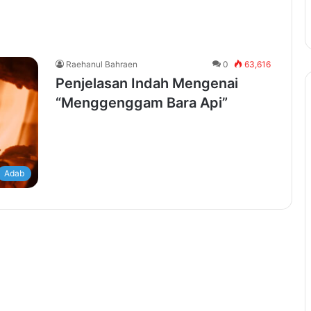
Raehanul Bahraen
0
63,616
Penjelasan Indah Mengenai
“Menggenggam Bara Api”
Adab