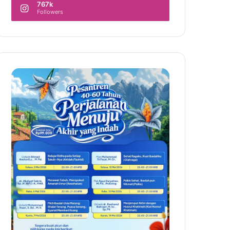
767k
Followers