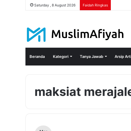
Saturday , 8 August 2026
Faidah Ringkas
Beranda
Kategori
Tanya Jawab
Arsip Art
maksiat merajal