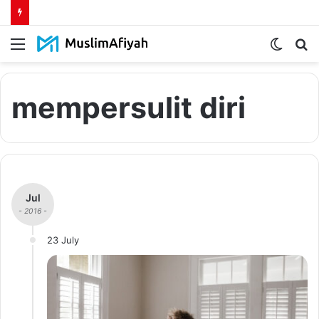
Menu
Switch
S
skin
fo
mempersulit diri
Jul
- 2016 -
23 July