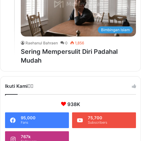
Bimbingan Islam
Raehanul Bahraen
0
1,856
Sering Mempersulit Diri Padahal
Mudah
Ikuti Kami❤️‍🔥
938K
95,000
75,700
Fans
Subscribers
767k