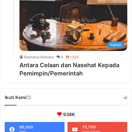
Aqidah
Raehanul Bahraen
0
1,624
Antara Celaan dan Nasehat Kepada
Pemimpin/Pemerintah
Ikuti Kami❤️‍🔥
938K
95,000
75,700
Fans
Subscribers