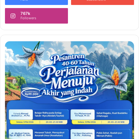
767k
Followers