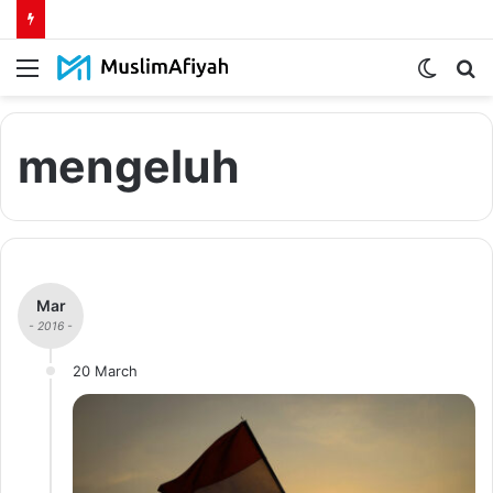
Menu
Switch
S
skin
fo
mengeluh
Mar
- 2016 -
20 March