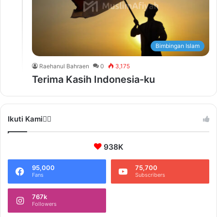
Bimbingan Islam
Raehanul Bahraen
0
3,175
Terima Kasih Indonesia-ku
Ikuti Kami❤️‍🔥
938K
95,000
75,700
Fans
Subscribers
767k
Followers