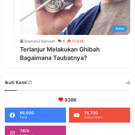
Adab
Raehanul Bahraen
4
13,638
Terlanjur Melakukan Ghibah
Bagaimana Taubatnya?
Ikuti Kami❤️‍🔥
938K
95,000
75,700
Fans
Subscribers
767k