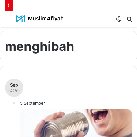
Menu
Switch
S
skin
fo
menghibah
Sep
- 2016 -
5 September