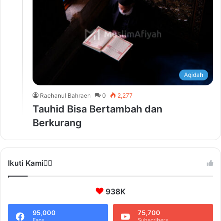
Aqidah
Raehanul Bahraen
0
2,277
Tauhid Bisa Bertambah dan
Berkurang
Ikuti Kami❤️‍🔥
938K
95,000
75,700
Fans
Subscribers