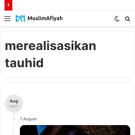
Menu
Switch
S
skin
fo
merealisasikan
tauhid
Aug
- 2017 -
7 August