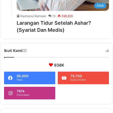
Adab
Raehanul Bahraen
15
398,826
Larangan Tidur Setelah Ashar?
(Syariat Dan Medis)
Ikuti Kami❤️‍🔥
938K
95,000
75,700
Fans
Subscribers
767k
Followers