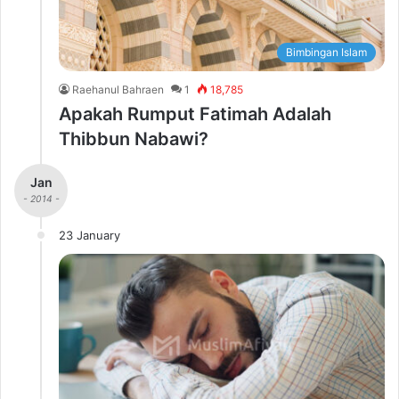
Bimbingan Islam
Raehanul Bahraen
1
18,785
Apakah Rumput Fatimah Adalah
Thibbun Nabawi?
Jan
- 2014 -
23 January