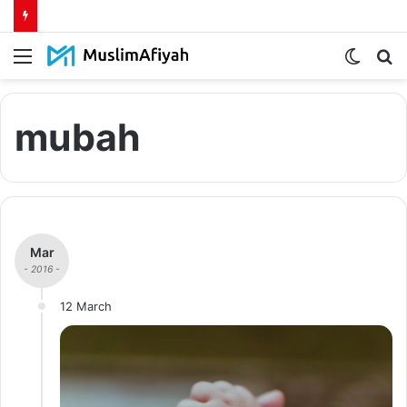
Menu
Switch
S
skin
fo
mubah
Mar
- 2016 -
12 March