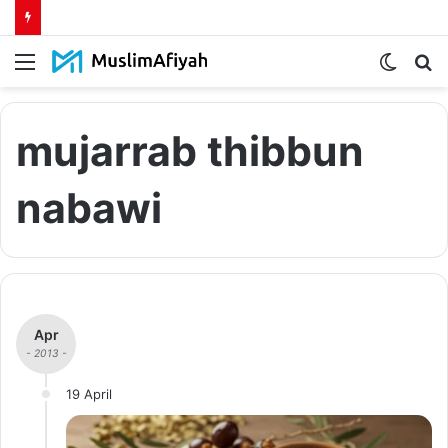
Menu
Switch
S
skin
fo
mujarrab thibbun
nabawi
Apr
- 2013 -
19 April