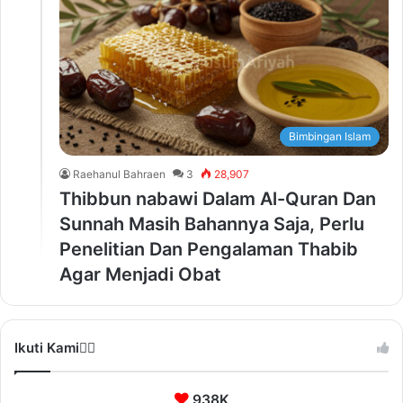
Bimbingan Islam
Raehanul Bahraen
3
28,907
Thibbun nabawi Dalam Al-Quran Dan
Sunnah Masih Bahannya Saja, Perlu
Penelitian Dan Pengalaman Thabib
Agar Menjadi Obat
Ikuti Kami❤️‍🔥
938K