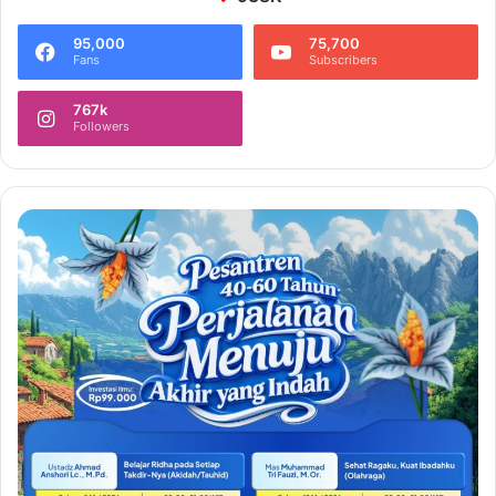
95,000
75,700
Fans
Subscribers
767k
Followers