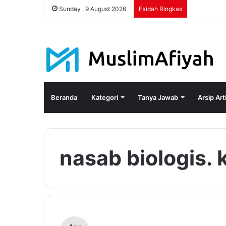
Sunday , 9 August 2026
Faidah Ringkas
Beranda
Kategori
Tanya Jawab
Arsip Art
nasab biologis. 