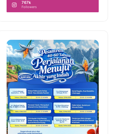
767k
Followers