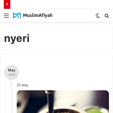
Menu
Switch
S
skin
fo
nyeri
May
- 2015 -
25 May