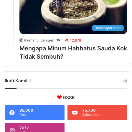
Bimbingan Islam
Raehanul Bahraen
1
42,878
Mengapa Minum Habbatus Sauda Kok
Tidak Sembuh?
Ikuti Kami❤️‍🔥
938K
95,000
75,700
Fans
Subscribers
767k