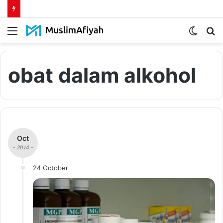
Menu
Switch
S
skin
fo
obat dalam alkohol
Oct
- 2014 -
24 October