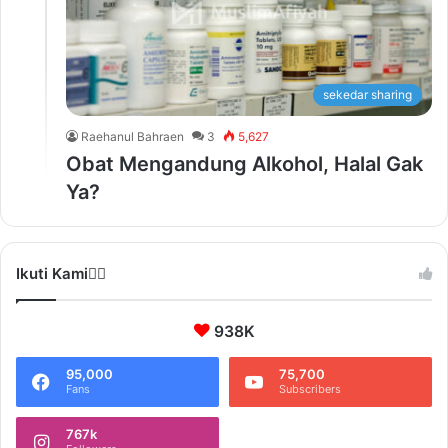
sekedar sharing
Raehanul Bahraen
3
5,627
Obat Mengandung Alkohol, Halal Gak
Ya?
Ikuti Kami❤️‍🔥
938K
95,000
75,700
Fans
Subscribers
767k