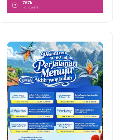
767k
Followers