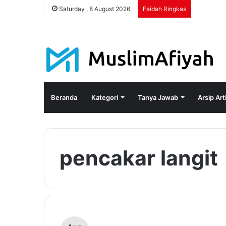
Saturday , 8 August 2026
Faidah Ringkas
Beranda
Kategori
Tanya Jawab
Arsip Art
pencakar langit