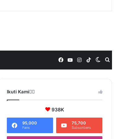
Facebook
YouTube
Instagram
TikTok
Switch
Search
skin
for
Ikuti Kami❤️‍🔥
938K
95,000
75,700
Fans
Subscribers