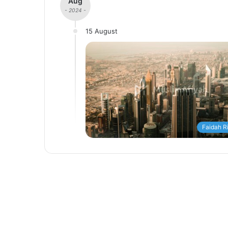
Aug
- 2024 -
15 August
Faidah R