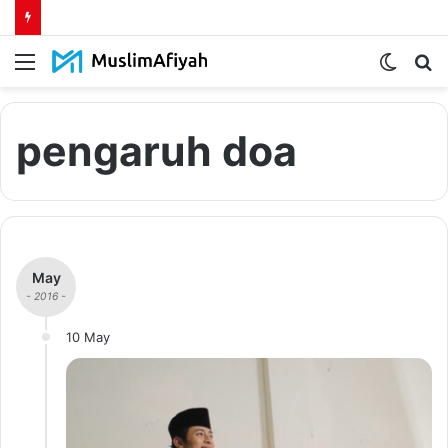
Menu
Switch
S
skin
fo
pengaruh doa
May
- 2016 -
10 May