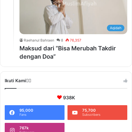
Aqidah
Raehanul Bahraen
8
76,357
Maksud dari “Bisa Merubah Takdir
dengan Doa”
Ikuti Kami❤️‍🔥
938K
95,000
75,700
Fans
Subscribers
767k