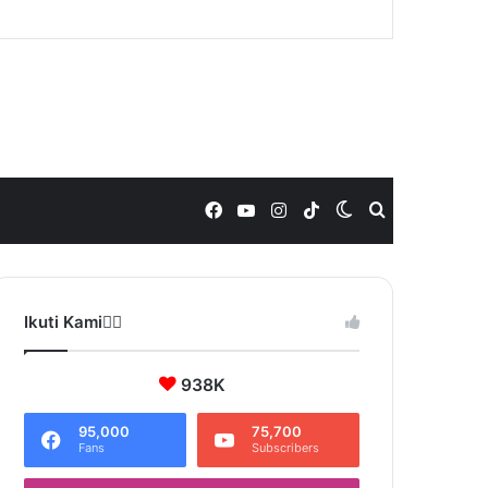
Facebook
YouTube
Instagram
TikTok
Switch
Search
skin
for
Ikuti Kami❤️‍🔥
938K
95,000
75,700
Fans
Subscribers