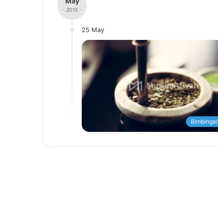
May
- 2015 -
25 May
Bimbingan