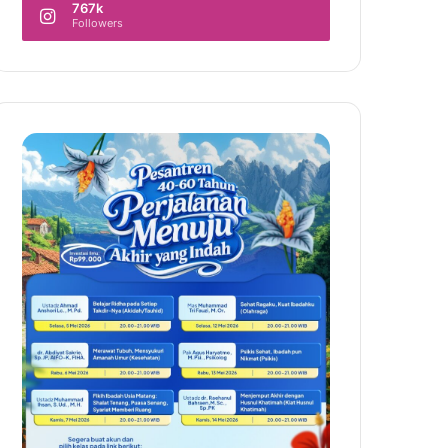
767k
Followers