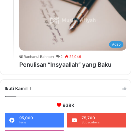
Adab
Raehanul Bahraen
2
22,046
Penulisan “Insyaallah” yang Baku
Ikuti Kami❤️‍🔥
938K
95,000
75,700
Fans
Subscribers