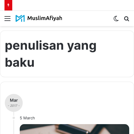
Menu
Switch
S
skin
fo
penulisan yang
baku
Mar
- 2017 -
5 March