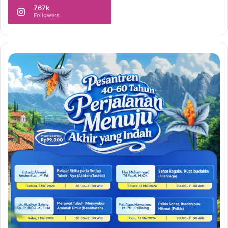
767k
Followers