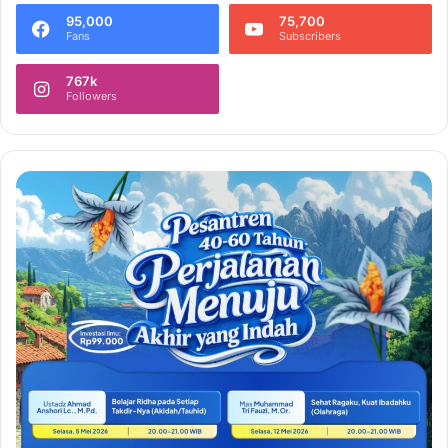
95,000
75,700
Fans
Subscribers
767k
Followers