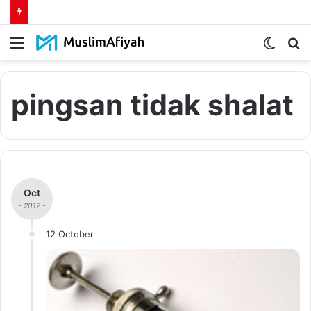
Menu
Switch
S
skin
fo
pingsan tidak shalat
Oct
- 2012 -
12 October