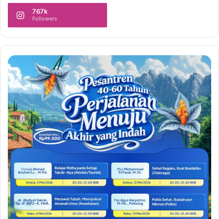
767k
Followers