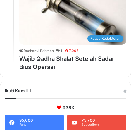
Fatwa Kedokteran
Raehanul Bahraen
1
7,005
Wajib Qadha Shalat Setelah Sadar
Bius Operasi
Ikuti Kami❤️‍🔥
938K
95,000
75,700
Fans
Subscribers