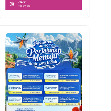
767k
Followers