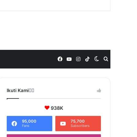
Facebook
YouTube
Instagram
TikTok
Switch
Search
skin
for
Ikuti Kami❤️‍🔥
938K
95,000
75,700
Fans
Subscribers