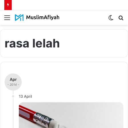
Menu
Switch
S
skin
fo
rasa lelah
Apr
- 2014 -
13 April