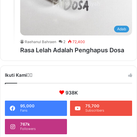
Adab
Raehanul Bahraen
2
72,400
Rasa Lelah Adalah Penghapus Dosa
Ikuti Kami❤️‍🔥
938K
95,000
75,700
Fans
Subscribers
767k
Followers