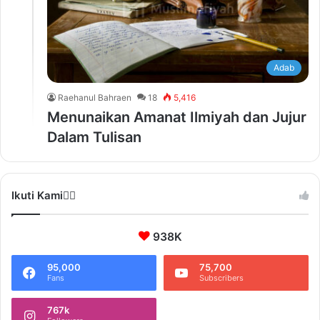
Adab
Raehanul Bahraen
18
5,416
Menunaikan Amanat Ilmiyah dan Jujur
Dalam Tulisan
Ikuti Kami❤️‍🔥
938K
95,000
75,700
Fans
Subscribers
767k