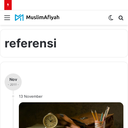
Menu
Switch
S
skin
fo
referensi
Nov
- 2011 -
13 November