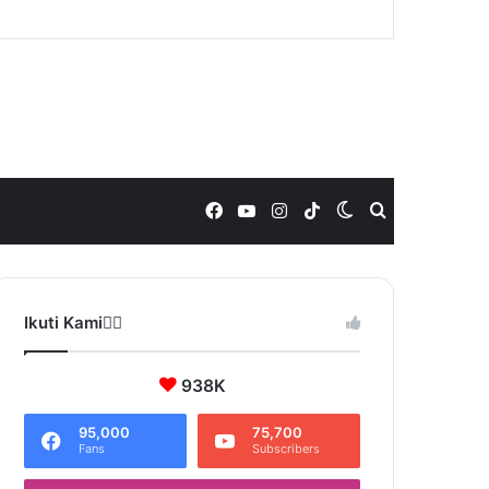
Facebook
YouTube
Instagram
TikTok
Switch
Search
skin
for
Ikuti Kami❤️‍🔥
938K
95,000
75,700
Fans
Subscribers