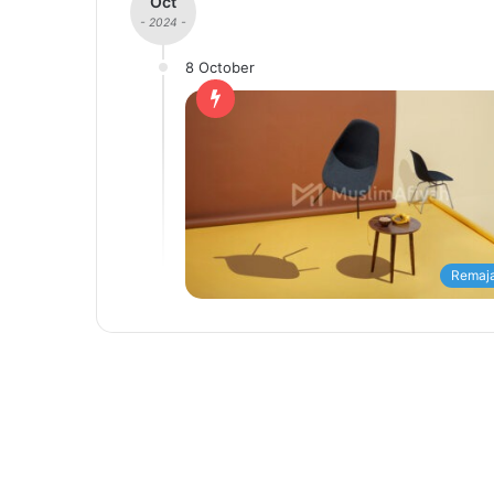
Oct
- 2024 -
8 October
Remaja