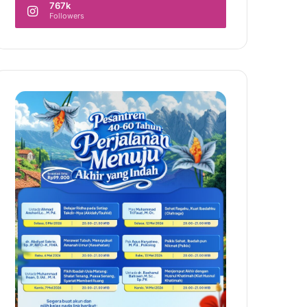
767k
Followers