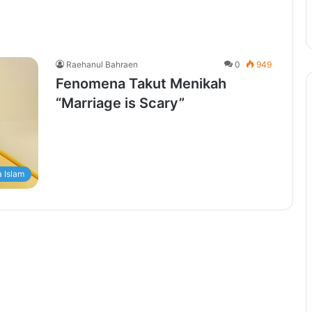
Raehanul Bahraen
0
949
Fenomena Takut Menikah
“Marriage is Scary”
 Islam