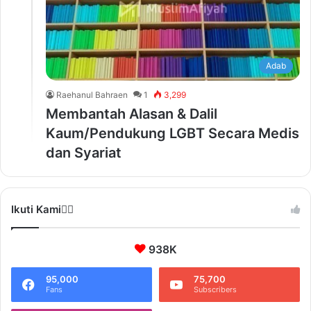
Adab
Raehanul Bahraen
1
3,299
Membantah Alasan & Dalil
Kaum/Pendukung LGBT Secara Medis
dan Syariat
Ikuti Kami❤️‍🔥
938K
95,000
75,700
Fans
Subscribers