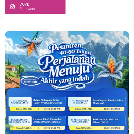
767k
Followers