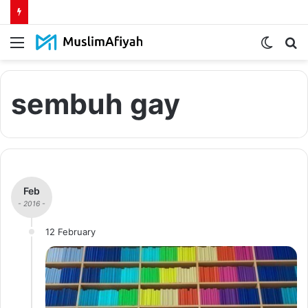
Menu
Switch
S
skin
fo
sembuh gay
Feb
- 2016 -
12 February