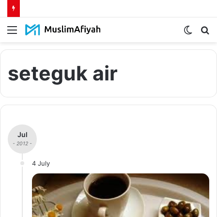
Menu
Switch
S
skin
fo
seteguk air
Jul
- 2012 -
4 July