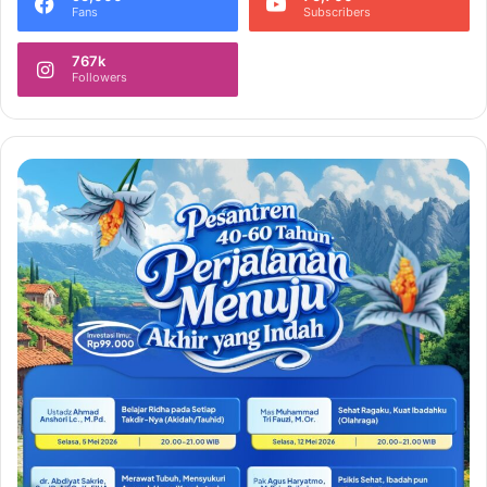
Fans
Subscribers
767k
Followers