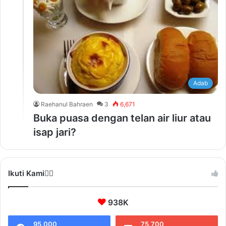
Adab
Raehanul Bahraen
3
6,671
Buka puasa dengan telan air liur atau
isap jari?
Ikuti Kami❤️‍🔥
938K
95,000
75,700